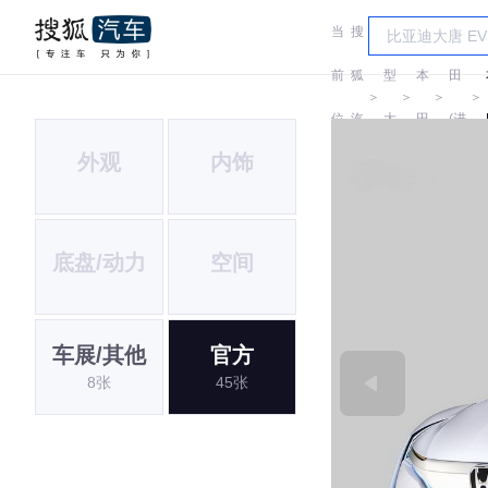
当
搜
车
本
前
狐
型
本
田
＞
＞
＞
＞
位
汽
大
田
(进
外观
内饰
置:
车
全
口)
底盘/动力
空间
车展/其他
官方
8张
45张