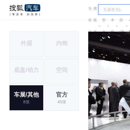
当
搜
车
本
前
狐
型
本
田
＞
＞
＞
＞
位
汽
大
田
(进
外观
内饰
置:
车
全
口)
底盘/动力
空间
车展/其他
官方
8张
45张