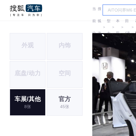
当
搜
车
本
前
狐
型
本
田
＞
＞
＞
＞
位
汽
大
田
(进
外观
内饰
置:
车
全
口)
底盘/动力
空间
车展/其他
官方
8张
45张