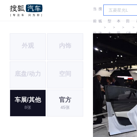
当
搜
车
本
前
狐
型
本
田
＞
＞
＞
＞
位
汽
大
田
(进
外观
内饰
置:
车
全
口)
底盘/动力
空间
车展/其他
官方
8张
45张