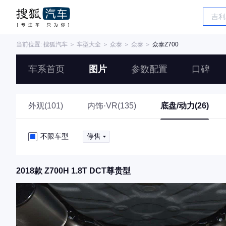
当前位置:
搜狐汽车
＞
车型大全
＞
众泰
＞
众泰
＞
众泰Z700
车系首页
图片
参数配置
口碑
外观(101)
内饰·VR(135)
底盘/动力(26)
不限车型
停售
2018款 Z700H 1.8T DCT尊贵型