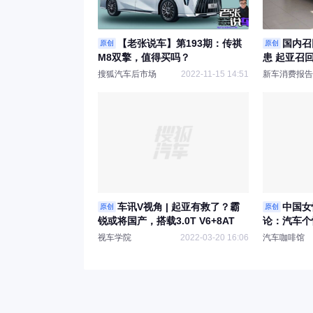
【老张说车】第193期：传祺
国内召
原创
原创
M8双擎，值得买吗？
患 起亚召
车型
搜狐汽车后市场
2022-11-15 14:51
新车消费报告
车讯V视角 | 起亚有救了？霸
中国女
原创
原创
锐或将国产，搭载3.0T V6+8AT
论：汽车个
性车主情感
视车学院
2022-03-20 16:06
汽车咖啡馆