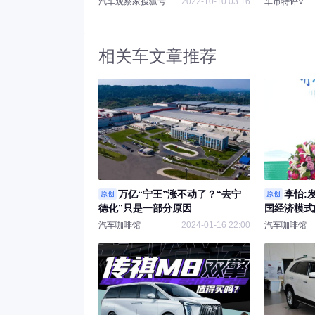
汽车观察家搜狐号
2022-10-10 03:16
车市特评V
相关车文章推荐
万亿“宁王”涨不动了？“去宁
李怡:
原创
原创
德化”只是一部分原因
国经济模式
汽车咖啡馆
2024-01-16 22:00
汽车咖啡馆