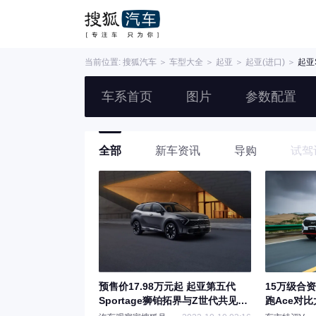
当前位置:
搜狐汽车
＞
车型大全
＞
起亚
＞
起亚(进口)
＞
起亚S
车系首页
图片
参数配置
全部
新车资讯
导购
试驾
预售价17.98万元起 起亚第五代
15万级合资
Sportage狮铂拓界与Z世代共见未
跑Ace对
来