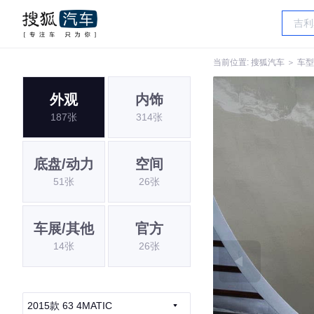
当前位置:
搜狐汽车
＞
车型
外观
内饰
187张
314张
底盘/动力
空间
51张
26张
车展/其他
官方
14张
26张
2015款 63 4MATIC