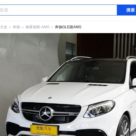
搜索
大全
＞
奔驰
＞
梅赛德斯-AMG
＞
奔驰GLE级AMG