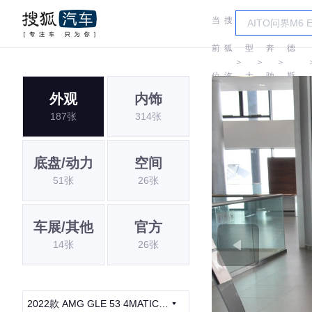
当
搜
车
梅赛
前
狐
型
奔
德
＞
＞
＞
位
汽
大
驰
斯-
外观
内饰
置:
车
全
AMG
187张
314张
底盘/动力
空间
51张
26张
车展/其他
官方
14张
26张
2022款 AMG GLE 53 4MATIC+