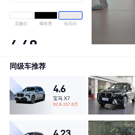
皓夜特别版
北极白
曜岩黑
钻石白
4.48
同级车推荐
·外观表现一般，低于73%同级车
·内饰表现较为优秀，优于62%同级车
·空间表现较为优秀，优于58%同级车
4.6
宝马 X7
92.8-157.8万
4.23