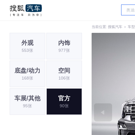
当前位置:
搜狐汽车
＞
车型
外观
内饰
553张
977张
底盘/动力
空间
168张
106张
车展/其他
官方
95张
90张