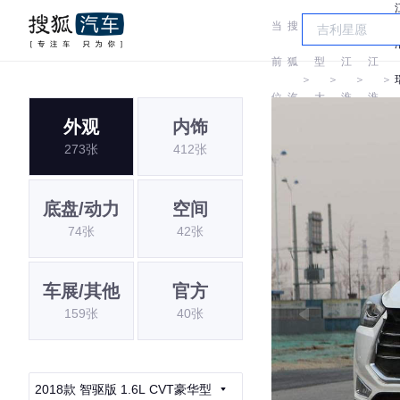
当
搜
车
前
狐
型
江
江
＞
＞
＞
＞
位
汽
大
淮
淮
外观
内饰
置:
车
全
273张
412张
底盘/动力
空间
74张
42张
车展/其他
官方
159张
40张
2018款 智驱版 1.6L CVT豪华型