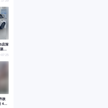
1 17:20
S店深
渠
 07:25
件故
 4S