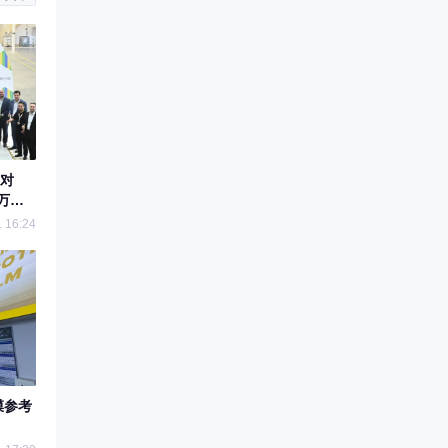
对
万辆
 16:24
膜参考