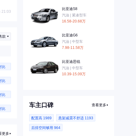
比亚迪S8
 21:03
汽油 | 紧凑型车
16.58-20.68万
比亚迪G6
售款
汽油 | 中型车
7.98-11.58万
比亚迪思锐
对比
汽油 | 中型车
10.39-15.09万
对比
对比
车主口碑
查看更多
对比
配置高 1989
悬架减震不舒适 1193
后排空间够用 964
看更多