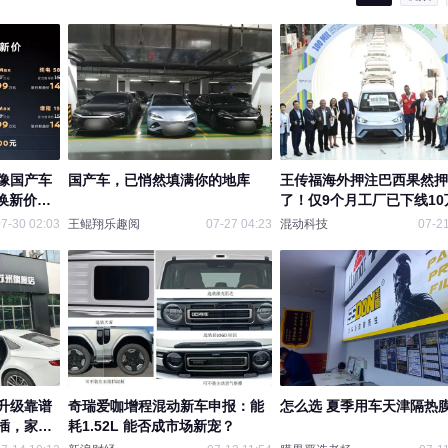
像国产车
国产车，已悄然填满你的地库
王传福海外押注巴西果然押
换新价
了！仅9个月工厂已下线10
新车！
7-30 02:03
王鲲翔乐趣阅
07-27 04:23
混动科技
07-21
升级靠谱
奇瑞爱咖增程混动新车申报：能
怎么选 夏季用车天津隔热
插，家用
耗1.52L 能否成市场新宠？
质保