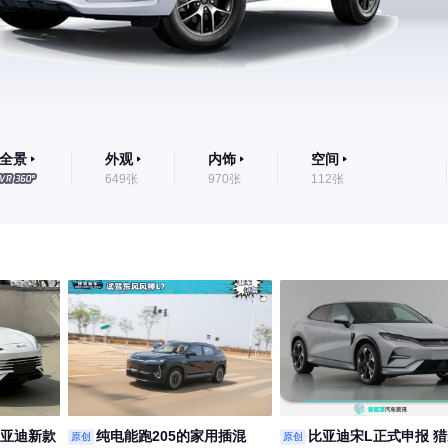
全景
外观
内饰
空间
649张
970张
112张
比亚迪新款
纯电能跑205的家用插混
比亚迪宋L正式申报 
原创
原创