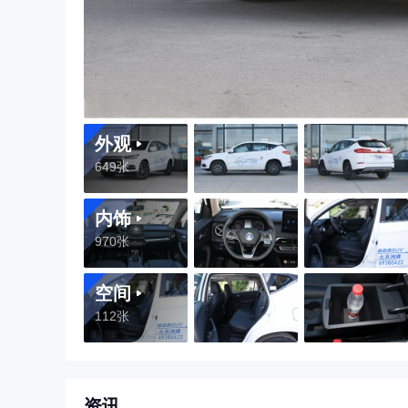
外观
649张
内饰
970张
空间
112张
资讯