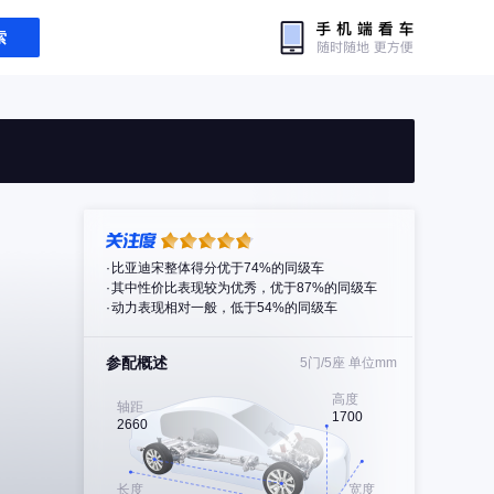
索
比亚迪宋整体得分优于74%的同级车
其中性价比表现较为优秀，优于87%的同级车
动力表现相对一般，低于54%的同级车
参配概述
5门/5座
单位mm
高度
轴距
1700
2660
长度
宽度