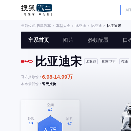
当前位置:
搜狐汽车
＞
车型大全
＞
比亚迪
＞
比亚迪
＞
比亚迪宋
车系首页
图片
参数配置
口
比亚迪宋
比亚迪
紧凑型车
汽油
6.98-14.99万
官方指导价：
本市最低价：
暂无报价