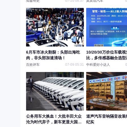
知鉴明史
07-20 08:37
莫莫说汽车
0
6月车市冰火割裂：头部出海吃
10/20/30万价位车载
肉，非头部加速清场！
比，多传感器融合选型
解
百姓评车
07-09 05:31
中科爱好小达人
0
公务用车大换血！大批丰田大众
道声汽车音响隔音改装
沦为时代弃子，新车更显大国风
纪实