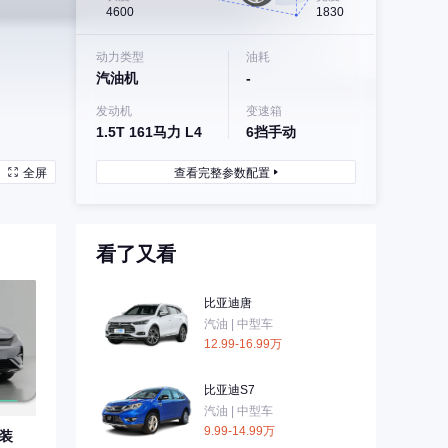
4600
1830
动力类型
油耗
汽油机
-
发动机
变速箱
1.5T 161马力 L4
6挡手动
全屏
查看完整参数配置
看了又看
比亚迪唐
汽油 | 中型车
12.99-16.99万
比亚迪S7
汽油 | 中型车
9.99-14.99万
猎装