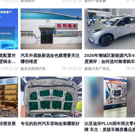
7-14 10:12
新浪财经
07-13 11:54
膜界严选老杨
07-1
视觉配置对
汽车外观焕新选改色膜需要关注
2026年增城区新能源汽车4
逻辑全拆
哪些维度
度测评：如何选对靠谱购车
道？
7-03 07:29
秦皇岛胜利汽车贴膜
06-29 16:22
极狐汽车广州泓晟店
06-29
经营发展
专业的杭州汽车音响改装哪家好
比亚迪宋PLUS两年两次零
障 车主：质疑车辆质量品质