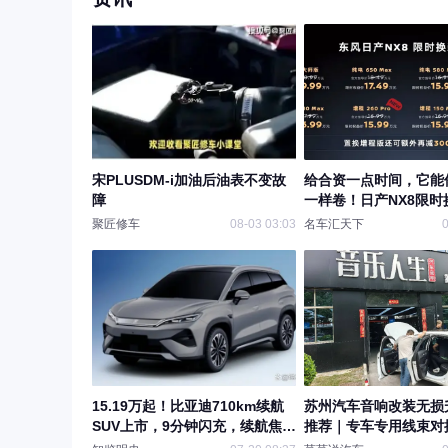
宋PLUSDM-i加油后油表不变故
给合资一点时间，它能
障
一样卷！日产NX8限时
14.99万
聚匠修车
08-03 03:03
名车汇天下
0
15.19万起！比亚迪710km续航
苏州汽车音响改装无损
SUV上市，9分钟闪充，续航焦虑
推荐｜专车专用线束对
彻底拜拜
车平价音质提升不影响