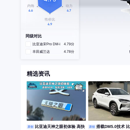
同级对比
比亚迪宋Pro DM-i
4.79分
丰田威兰达
4.78分
精选资讯
比亚迪天神之眼初体验 高快
搭载DM5.0技术 
原创
原创