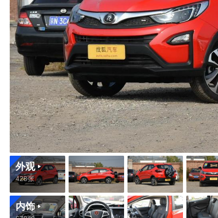
外观
428张
内饰