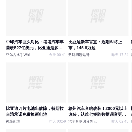
中印汽车巨头对比：塔塔汽车年
比亚迪新车官宣：近期即将上
营收527亿美元，比亚迪是多
市，145.8万起
少？
亚尔古水手WhiteRose
今天 00:41
数码闲聊站哥
昨天 17:24
比亚迪刀片电池出故障，特斯拉
赣州汽车音响改装！2000元以上
台湾承诺免费换新电池
改装，认准七矩阵数据调音更靠
谱
神经新境
昨天 03:59
汽车音响调音笔记
昨天 02:45