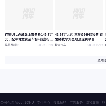
仰望U8L鼎藏版上市售价145.8万
43.98万元起 享界G9开启预售 首
元，配甲骨文黄金车标+四座行政
发搭载华为全地形途灵平台
布局
凤凰网科技
08-05 11:49
搜狐汽车
08-05 10:16
查看
公司介绍 About SOHU
-
支付中心
-
搜狐招聘
-
广告服务
-
隐私政策
-
联