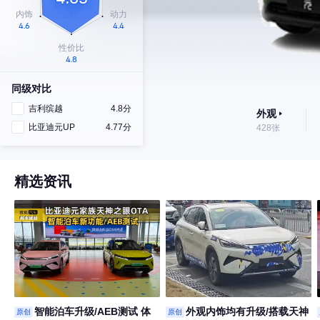
同级对比
吉利缤越
4.8分
外观
比亚迪元UP
4.77分
428张
精选资讯
智能泊车升级/AEB测试 体
外观内饰均有升级/搭载天神
原创
原创