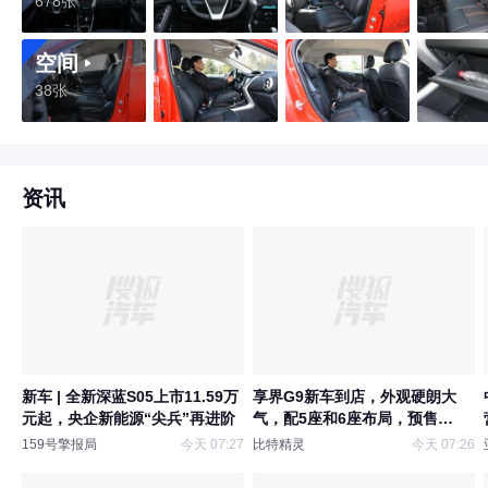
678张
空间
38张
资讯
新车 | 全新深蓝S05上市11.59万
享界G9新车到店，外观硬朗大
元起，央企新能源“尖兵”再进阶
气，配5座和6座布局，预售
43.98-55.98万元，开售24小时
159号擎报局
今天 07:27
比特精灵
今天 07:26
订单破万高配占比超九成火到出
圈！