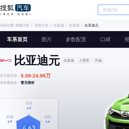
当前位置:
搜狐汽车
＞
车型大全
＞
比亚迪
＞
比亚迪
＞
比亚迪元
车系首页
图片
参数配置
口碑
比亚迪元
比亚迪
小型车
汽油
5.99-24.98万
官方指导价：
本市最低价：
暂无报价