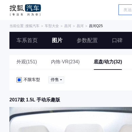
当前位置:
搜狐汽车
＞
车型大全
＞
昌河
＞
昌河
＞
昌河Q25
车系首页
图片
参数配置
口碑
外观(151)
内饰·VR(234)
底盘/动力(32)
不限车型
停售
2017款 1.5L 手动乐趣版