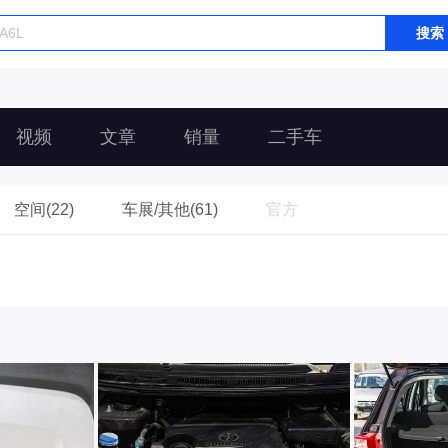
搜索
视频
文章
销量
二手车
空间(22)
车展/其他(61)
官方