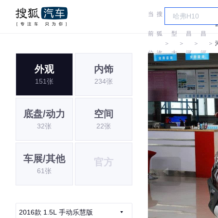
当
搜
车
前
狐
型
昌
昌
＞
＞
＞
＞
位
汽
大
河
河
外观
内饰
置:
车
全
151张
234张
底盘/动力
空间
32张
22张
车展/其他
官方
61张
2016款 1.5L 手动乐慧版