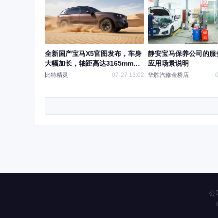
全新国产宝马X5官图发布，车身
静安宝马保养公司的服
大幅加长，轴距高达3165mm，
应用场景说明
比X7轴距还长，越级大空间实在
比特精灵
07-27 13:02
华胜汽修金桥店
0
太香了！
公司