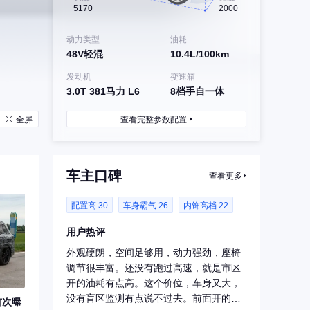
5170
2000
动力类型
油耗
48V轻混
10.4L/100km
发动机
变速箱
3.0T 381马力 L6
8档手自一体
全屏
查看完整参数配置
车主口碑
查看更多
配置高 30
车身霸气 26
内饰高档 22
用户热评
外观硬朗，空间足够用，动力强劲，座椅
调节很丰富。还没有跑过高速，就是市区
开的油耗有点高。这个价位，车身又大，
没有盲区监测有点说不过去。前面开的传
首次曝