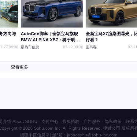
务方向与
AutoCon御车｜全新宝马旗舰
全新宝马X7渲染图曝光，
BMW ALPINA XB7：将于明年9
好看？
月正式投产！
7-27 09:36
最热车信息
07-22 00:30
宝马客
07-21
查看更多
介绍 About SOHU
-
支付中心
-
搜狐招聘
-
广告服务
-
隐私政策
-
联系
Copyright
©
2026 Sohu.com Inc. All Rights Reserved. 搜狐公司
版权所
搜狐不良信息举报邮箱：
jubaosohu@sohu-inc.com