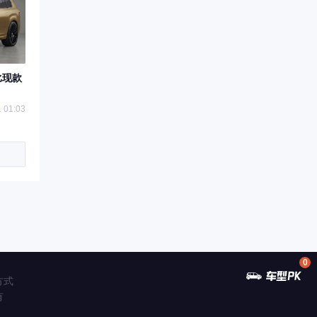
比现款
 01:03
0
方式
有