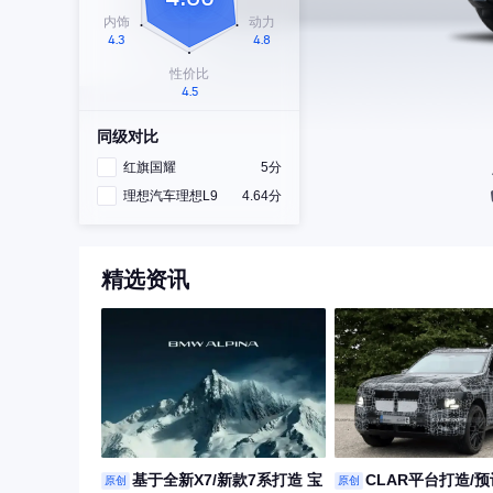
同级对比
红旗国耀
5分
理想汽车理想L9
4.64分
精选资讯
基于全新X7/新款7系打造 宝
CLAR平台打造/预
原创
原创