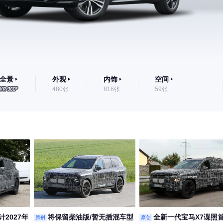
全景
外观
内饰
空间
480张
816张
59张
计2027年
将保留柴油版/暂无插混车型
全新一代宝马X7谍照
原创
原创