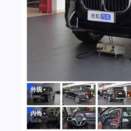
外观
480张
内饰
816张