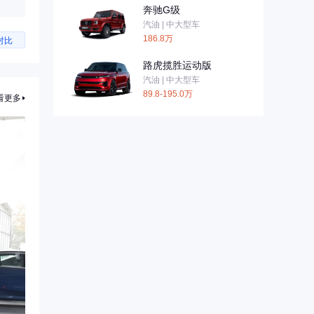
奔驰G级
汽油 | 中大型车
186.8万
对比
路虎揽胜运动版
汽油 | 中大型车
89.8-195.0万
看更多