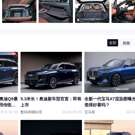
全部
视频
奥迪Q9最
5.3米长！奥迪新车型官宣：即将
全新一代宝马X7渲染图曝
用传统方
上市
觉得好看吗？
昨天 02:56
数码闲聊站哥
08-04 06:09
宝马客
08-02