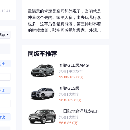
祺GS8，...
最满意的肯定是空间和外观了，当初就是
 12:41
冲着这个去的。家里人多，出去玩儿行李
也多，这车后备箱真能装，第三排用不着
的时候放倒，那空间感觉能搬家。外观不
售款
用说了，大...
同级车推荐
对比
奔驰GLE级AMG
汽油 | 中大型车
99.88-162.68万
奔驰GLS级
对比
汽油 | 大型车
96.8-139.82万
丰田陆地巡洋舰(港口)
汽油 | 大型车
对比
56.8-85.0万