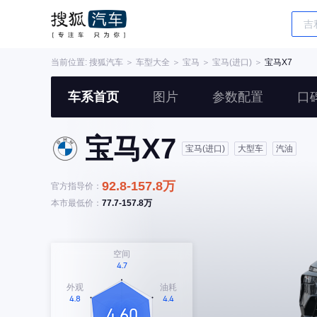
当前位置:
搜狐汽车
＞
车型大全
＞
宝马
＞
宝马(进口)
＞
宝马X7
车系首页
图片
参数配置
口
宝马X7
宝马(进口)
大型车
汽油
92.8-157.8万
官方指导价：
本市最低价：
77.7-157.8万