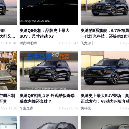
奔驰
奥迪Q9亮相：品牌史上最大
奥迪的9系旗舰，6/7座布
，大灯又玩
SUV，尺寸超越 X7
一代灯光科技，还提供2套
合
7-31 10:40
时尚嘚吧嘚
07-30 03:47
飞龙评车
07-29
空调不制
奥迪Q9官图点评 外观酷似奇瑞
奥迪史上最大SUV登场！奥
不贵
瑞虎内饰还套娃？
正式发布：V8动力叫板奔驰
63
7-29 12:28
车主之家
07-29 08:58
快科技
07-29