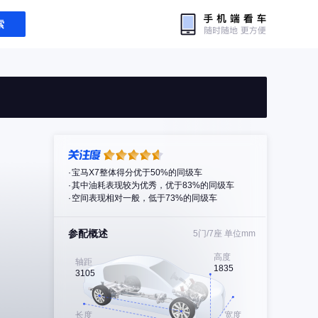
索
宝马X7整体得分优于50%的同级车
其中油耗表现较为优秀，优于83%的同级车
空间表现相对一般，低于73%的同级车
参配概述
5门/7座
单位mm
高度
轴距
1835
3105
长度
宽度