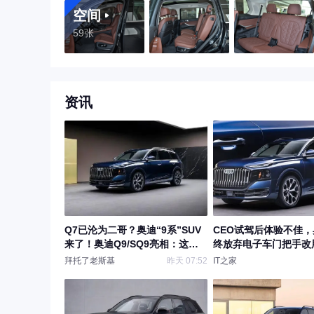
空间
59张
资讯
Q7已沦为二哥？奥迪“9系”SUV
CEO试驾后体验不佳，
来了！奥迪Q9/SQ9亮相：这个
终放弃电子车门把手改
配置够旗舰吗？
案
拜托了老斯基
昨天 07:52
IT之家