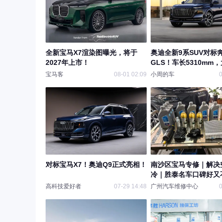
全新宝马X7渲染图曝光，将于
奥迪全新9系SUV对标
2027年上市！
GLS！车长5310mm
出新花样
宝马客
08-01 02:09
小周的车
0
对标宝马X7！奥迪Q9正式亮相！
南沙区宝马专修｜解决
冷｜胜泰名车口碑好又
高科技爱好者
07-29 14:48
广州汽车维修中心
0