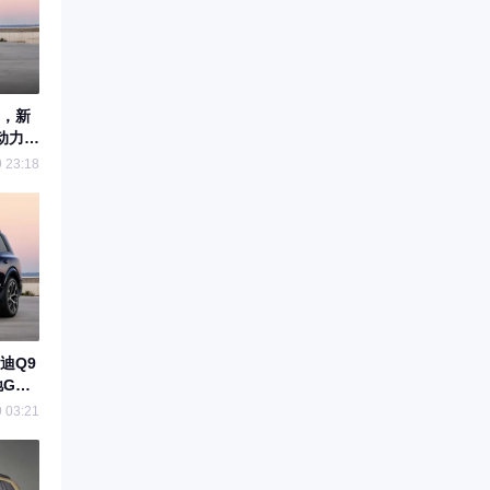
局，新
动力组
 23:18
迪Q9
GLS
 03:21