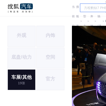
当
搜
车
奔
前
狐
型
奔
驰
＞
＞
＞
＞
位
汽
大
驰
(进
外观
内饰
置:
车
全
口)
底盘/动力
空间
车展/其他
官方
19张