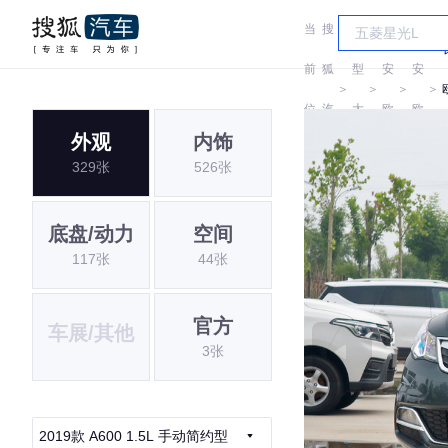
当
搜
车
长
长
前
狐
型
安
安
＞
＞
＞
＞
位
汽
大
欧
欧
外观
内饰
置:
车
全
尚
尚
329张
526张
底盘/动力
空间
117张
44张
官方
车展/其他
3张
2019款 A600 1.5L 手动简约型