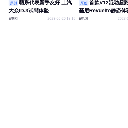
萌系代表新手友好 上汽
首款V12混动超
原创
原创
大众ID.3试驾体验
基尼Revuelto静态体
E电园
2023-06-20 13:15
E电园
2023-