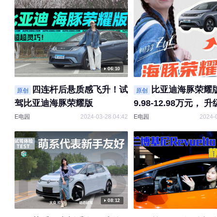
06:10
四连杆后悬质感飞升！试
比亚迪海豚荣耀
原创
原创
驾比亚迪海豚荣耀版
9.98-12.98万元， 
四连杆独立悬架，就
E电园
2024-03-28 04:42
E电园
2024-
谁还记得买高尔夫啊
08:12