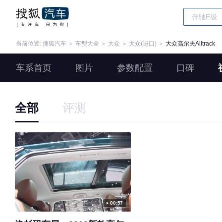
当前位置:
搜狐汽车
＞
车型大全
＞
大众
＞
大众(进口)
＞
大众高尔夫Alltrack
车系首页
图片
参数配置
口碑
全部
评测
00:57