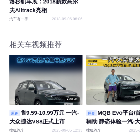
洛杉矶车展：2018新款高尔
夫Alltrack亮相
汽车有一手
2018-09-06 08:06
相关车视频推荐
00:48
售9.59-10.99万元 一汽-
MQB Evo平台
原创
原创
大众捷达VS8正式上市
辅助 静态体验一汽-
VS8
搜狐汽车
2025-09-05 12:33
搜狐汽车
2025-