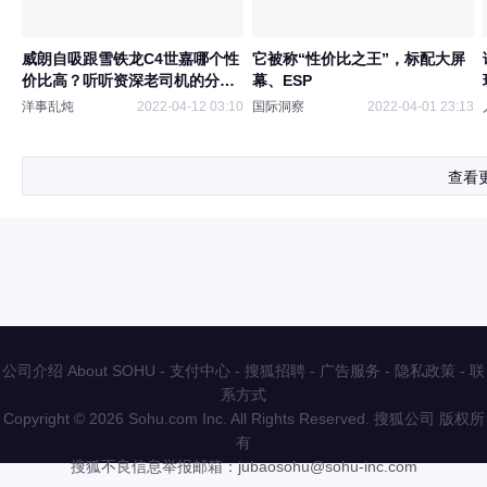
威朗自吸跟雪铁龙C4世嘉哪个性
它被称“性价比之王”，标配大屏
价比高？听听资深老司机的分析
幕、ESP
吧
洋事乱炖
2022-04-12 03:10
国际洞察
2022-04-01 23:13
查看
公司介绍 About SOHU
-
支付中心
-
搜狐招聘
-
广告服务
-
隐私政策
-
联
系方式
Copyright
©
2026 Sohu.com Inc. All Rights Reserved. 搜狐公司
版权所
有
搜狐不良信息举报邮箱：
jubaosohu@sohu-inc.com