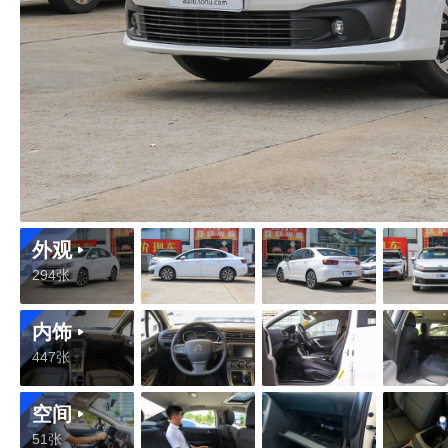
外观
294张
内饰
447张
空间
51张