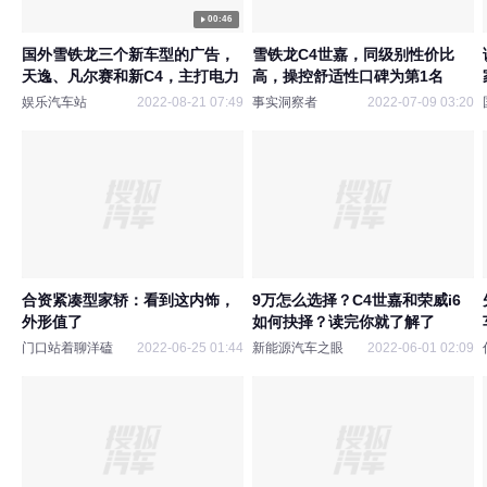
00:46
国外雪铁龙三个新车型的广告，
雪铁龙C4世嘉，同级别性价比
天逸、凡尔赛和新C4，主打电力
高，操控舒适性口碑为第1名
娱乐汽车站
2022-08-21 07:49
事实洞察者
2022-07-09 03:20
合资紧凑型家轿：看到这内饰，
9万怎么选择？C4世嘉和荣威i6
外形值了
如何抉择？读完你就了解了
门口站着聊洋磕
2022-06-25 01:44
新能源汽车之眼
2022-06-01 02:09