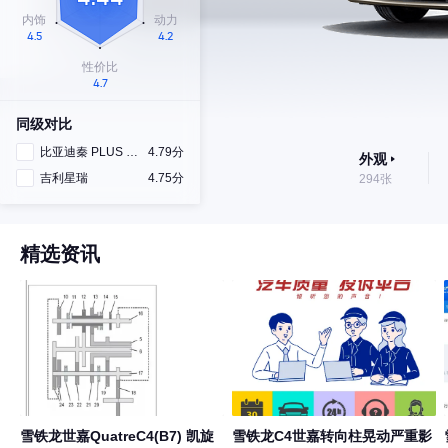
同级对比
比亚迪秦 PLUS DM-i
4.79分
外观
吉利星瑞
4.75分
294张
精选资讯
雪铁龙世嘉QuatreC4(B7) 凯旋
雪铁龙C4世嘉转向柱晃动严重影