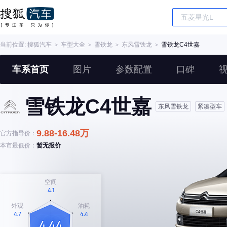
当前位置:
搜狐汽车
＞
车型大全
＞
雪铁龙
＞
东风雪铁龙
＞
雪铁龙C4世嘉
车系首页
图片
参数配置
口碑
雪铁龙C4世嘉
东风雪铁龙
紧凑型车
9.88-16.48万
官方指导价：
本市最低价：
暂无报价