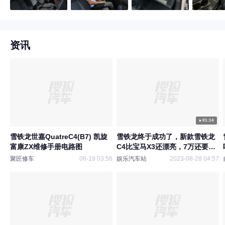
资讯
01:14
雪铁龙世嘉QuatreC4(B7) 凯旋
雪铁龙终于成功了，新款雪铁龙
富康ZX维修手册电路图
C4比宝马X3还漂亮，7万还要啥
飞度
聚匠修车
06-19 03:56
娱乐汽车站
2023-08-28 04:57