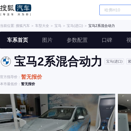
当前位置:
搜狐汽车
＞
车型大全
＞
宝马
＞
宝马(进口)
＞
宝马2系混合动力
车系首页
图片
参数配置
口碑
宝马2系混合动力
宝马(进口)
暂无报价
官方指导价：
本市最低价：
暂无报价