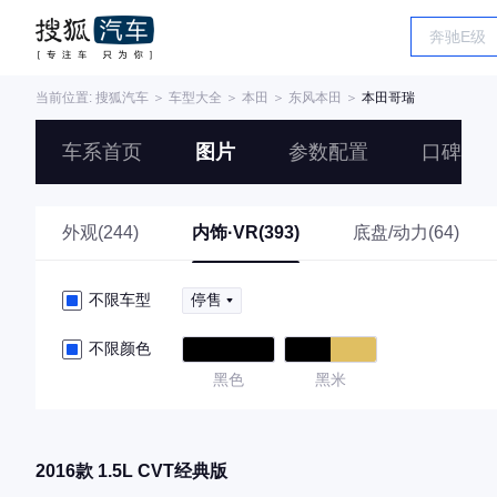
当前位置:
搜狐汽车
＞
车型大全
＞
本田
＞
东风本田
＞
本田哥瑞
车系首页
图片
参数配置
口碑
外观(244)
内饰·VR(393)
底盘/动力(64)
不限车型
停售
不限颜色
黑色
黑米
2016款 1.5L CVT经典版