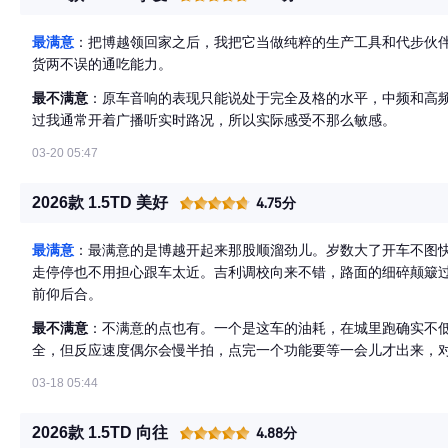
最满意
：把博越领回家之后，我把它当做纯粹的生产工具和代步伙
货两不误的通吃能力。
最不满意
：原车音响的表现只能说处于完全及格的水平，中频和高
过我通常开着广播听实时路况，所以实际感受不那么敏感。
03-20 05:47
2026款 1.5TD 美好
4.75分
最满意
：最满意的是博越开起来那股顺溜劲儿。岁数大了开车不图
走停停也不用担心跟车太近。吉利调校向来不错，路面的细碎颠簸
前仰后合。
最不满意
：不满意的点也有。一个是这车的油耗，在城里跑确实不
全，但反应速度偶尔会慢半拍，点完一个功能要等一会儿才出来，
03-18 05:44
2026款 1.5TD 向往
4.88分