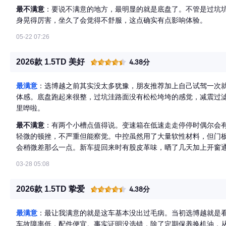
最不满意
：要说不满意的地方，最明显的就是底盘了。不管是过坑
身晃得厉害，坐久了会觉得不舒服，这点确实有点影响体验。
05-22 07:26
2026款 1.5TD 美好
4.38分
最满意
：选博越之前其实没太多犹豫，朋友推荐加上自己试驾一次
体感。底盘跑起来很整，过坑洼路面没有松松垮垮的感觉，减震过
里哗啦。
最不满意
：有两个小槽点值得说。变速箱在低速走走停停时偶尔会
轻微的顿挫，不严重但能察觉。中控虽然用了大量软性材料，但门
会稍微差那么一点。新车提回来时有股皮革味，晒了几天加上开窗
03-28 05:08
2026款 1.5TD 挚爱
4.38分
最满意
：最让我满意的就是这车基本没出过毛病。当初选博越就是
车故障率低，配件便宜。事实证明没选错，除了定期保养换机油，