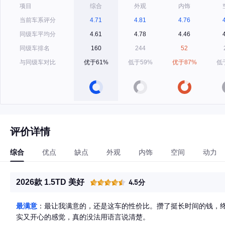
项目
综合
外观
内饰
当前车系评分
4.71
4.81
4.76
同级车平均分
4.61
4.78
4.46
同级车排名
160
244
52
与同级车对比
优于61%
低于59%
优于87%
低
评价详情
综合
优点
缺点
外观
内饰
空间
动力
2026款 1.5TD 美好
4.5分
最满意
：最让我满意的，还是这车的性价比。攒了挺长时间的钱，
实又开心的感觉，真的没法用语言说清楚。