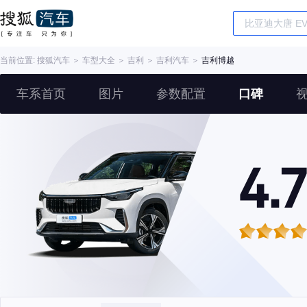
当前位置:
搜狐汽车
＞
车型大全
＞
吉利
＞
吉利汽车
＞
吉利博越
车系首页
图片
参数配置
口碑
4.7