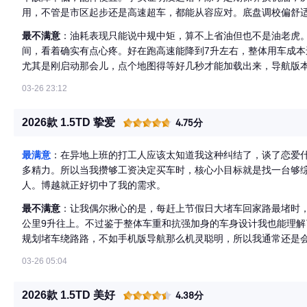
用，不管是市区起步还是高速超车，都能从容应对。底盘调校偏舒
分震动过滤掉，传回车内的感觉比较柔和。而且这车的保有量大，
最不满意
：油耗表现只能说中规中矩，算不上省油但也不是油老虎。
贵，长期持有成本控制得不错。
间，看着确实有点心疼。好在跑高速能降到7升左右，整体用车成
尤其是刚启动那会儿，点个地图得等好几秒才能加载出来，导航版
而更顺手。后备箱开口离地稍微高了点，搬重物的时候得用点劲，
03-26 23:12
2026款 1.5TD 挚爱
4.75分
最满意
：在异地上班的打工人应该太知道我这种纠结了，谈了恋爱
多精力。所以当我攒够工资决定买车时，核心小目标就是找一台够
人。博越就正好切中了我的需求。
最不满意
：让我偶尔揪心的是，每赶上节假日大堵车回家路最堵时
公里9升往上。不过鉴于整体车重和抗强加身的车身设计我也能理
规划堵车绕路路，不如手机版导航那么机灵聪明，所以我通常还是
03-26 05:04
2026款 1.5TD 美好
4.38分