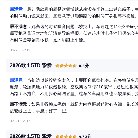
最满意
：最让我欣慰的就是这辆博越从来没在半路上出过幺蛾子，
的时候动力说来就来。底盘悬架过颠簸路段的时候车身很整不松散
最不满意
：跑高速的时候噪音问题比较突出。车速超过110公里每
需要把音量调大才能听清楚导航播报。低速起步时电子油门偶尔会
有时候需要刻意多踩一点才能跟上车流。
03-23 07:02
2026款 1.5TD 挚爱
4.5分
最满意
：当初选博越没犹豫太久，主要图它底盘扎实。在乡镇做生
颠簸，轮胎抓地力却依然很稳。空载离地间隙210毫米，通过性很
石路面不拖底，不用担心剐蹭底盘。这车的车架用料也比较厚实，
这种实打实的安全感才是拉货跑工地的刚需，安心不操心。
最不满意
：如果非得挑点毛病，就是方向盘握感稍微有点细，跑长
皮套缝上去，手感才好了一些。
03-21 02:07
2026款 1.5TD 挚爱
4.75分