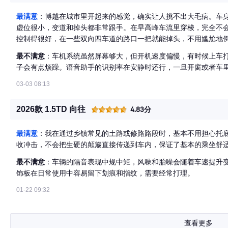
最满意
：博越在城市里开起来的感觉，确实让人挑不出大毛病。车
虚位很小，变道和掉头都非常跟手。在早高峰车流里穿梭，完全不
控制得很好，在一些双向四车道的路口一把就能掉头，不用尴尬地
活度是实打实的便利。
最不满意
：车机系统虽然屏幕够大，但开机速度偏慢，有时候上车
子会有点烦躁。语音助手的识别率在安静时还行，一旦开窗或者车
03-03 08:13
2026款 1.5TD 向往
4.83分
最满意
：我在通过乡镇常见的土路或修路路段时，基本不用担心托
收冲击，不会把生硬的颠簸直接传递到车内，保证了基本的乘坐舒
最不满意
：车辆的隔音表现中规中矩，风噪和胎噪会随着车速提升
饰板在日常使用中容易留下划痕和指纹，需要经常打理。
01-22 09:32
查看更多