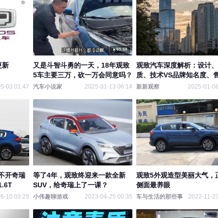
03:58
更新
又是斗智斗勇的一天，18年观致
观致汽车深度解析：设计、
5车主要三万，砍一万会同意吗？
质、技术VS品牌知名度、
务与价格定位
5-03 01:47
汽车小说家
2025-01-13 06:14
新新观察
2025-01-08
不开奇瑞
等了4年，观致终迎来一款全新
观致5外观造型美丽大气，
.6T
SUV，给奇瑞上了一课？
侧面最养眼
6-10 03:25
小伟趣聊游戏
2023-04-25 00:35
车与生活的那些事
2022-11-23