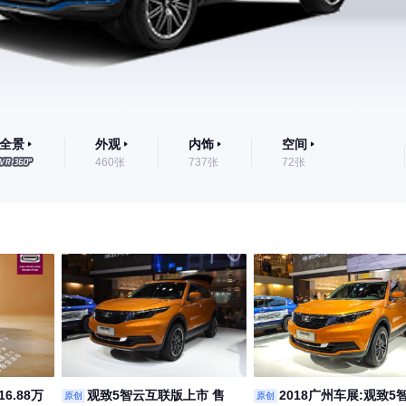
全景
外观
内饰
空间
460张
737张
72张
16.88万
观致5智云互联版上市 售
2018广州车展:观致5
原创
原创