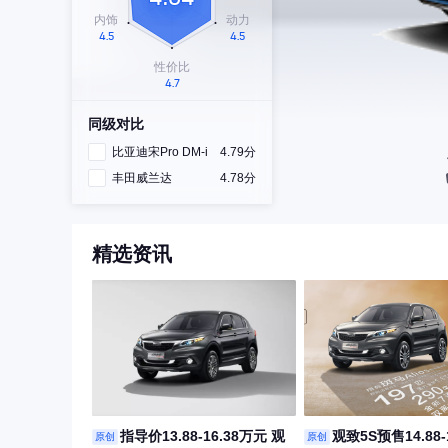
同级对比
比亚迪宋Pro DM-i
4.79分
丰田威兰达
4.78分
精选资讯
指导价13.88-16.38万元 观
观致5S预售14.88-
原创
原创