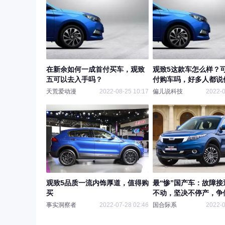
在新余如何一成首付买车，观致
观致5这款车怎么样？
五可以去入手吗？
付购车吗，好多人都说
天荒爱动漫
2022-08-25 10:17
偏儿说科技
2022-0
观致5品质一流内饰厚道，值得购
最“惨”国产车：故障接
买
不动，坚决不停产，争
牌
事实洞察者
2022-07-28 02:46
国合际系
2022-0