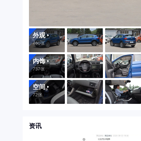
外观
460张
内饰
737张
空间
72张
资讯