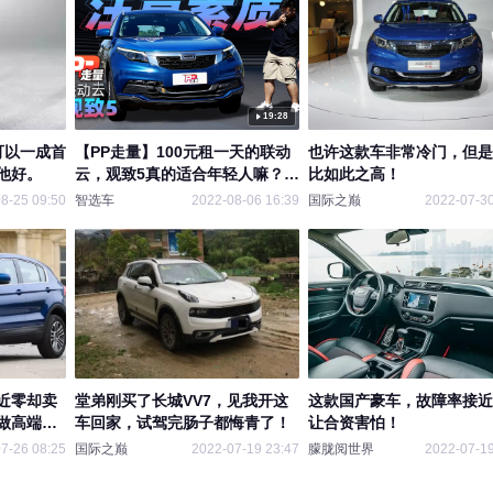
19:28
可以一成首
【PP走量】100元租一天的联动
也许这款车非常冷门，但是
他好。
云，观致5真的适合年轻人嘛？#
比如此之高！
观致5#试驾
8-25 09:50
智选车
2022-08-06 16:39
国际之巅
2022-07-30
近零却卖
堂弟刚买了长城VV7，见我开这
这款国产豪车，故障率接近
做高端品
车回家，试驾完肠子都悔青了！
让合资害怕！
7-26 08:25
国际之巅
2022-07-19 23:47
朦胧阅世界
2022-07-19