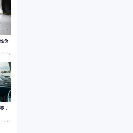
性价
 00:04
零，
 07:46