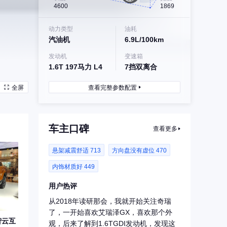
4600
1869
动力类型
油耗
汽油机
6.9L/100km
发动机
变速箱
1.6T 197马力 L4
7挡双离合
全屏
查看完整参数配置
车主口碑
查看更多
悬架减震舒适 713
方向盘没有虚位 470
内饰材质好 449
用户热评
从2018年读研那会，我就开始关注奇瑞
了，一开始喜欢艾瑞泽GX，喜欢那个外
智云互
观，后来了解到1.6TGDI发动机，发现这