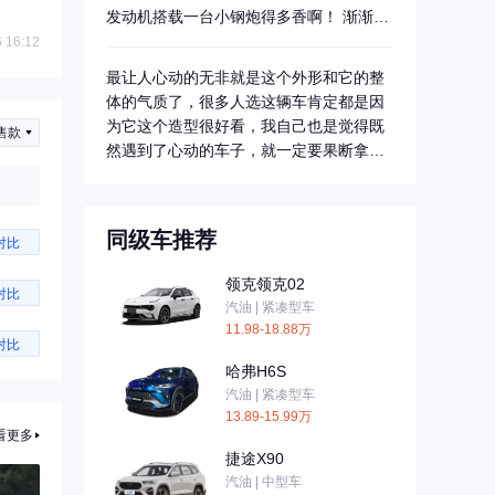
发动机搭载一台小钢炮得多香啊！ 渐渐
的...
 16:12
最让人心动的无非就是这个外形和它的整
体的气质了，很多人选这辆车肯定都是因
为它这个造型很好看，我自己也是觉得既
售款
然遇到了心动的车子，就一定要果断拿
下。
同级车推荐
对比
领克领克02
对比
汽油 | 紧凑型车
11.98-18.88万
对比
哈弗H6S
汽油 | 紧凑型车
13.89-15.99万
看更多
捷途X90
汽油 | 中型车