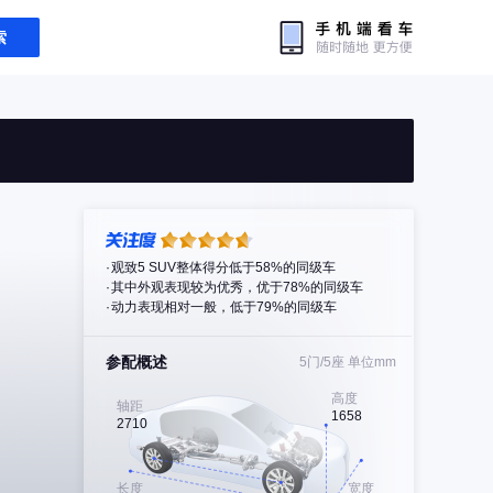
索
观致5 SUV整体得分低于58%的同级车
其中外观表现较为优秀，优于78%的同级车
动力表现相对一般，低于79%的同级车
参配概述
5门/5座
单位mm
高度
轴距
1658
2710
长度
宽度