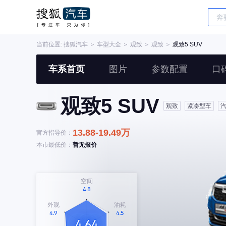
当前位置:
搜狐汽车
＞
车型大全
＞
观致
＞
观致
＞
观致5 SUV
车系首页
图片
参数配置
口
观致5 SUV
观致
紧凑型车
13.88-19.49万
官方指导价：
本市最低价：
暂无报价