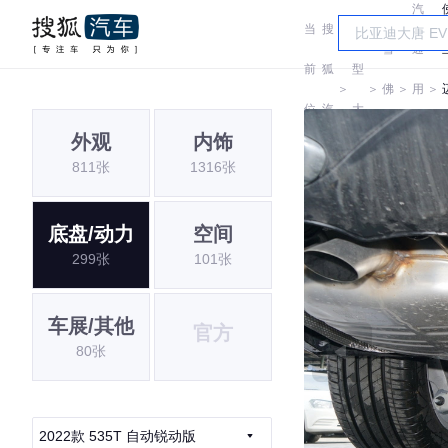
汽
当
搜
车
雪
通
前
狐
型
＞
＞
佛
＞
用
＞
位
汽
大
兰
雪
外观
内饰
置:
车
全
811张
1316张
佛
兰
底盘/动力
空间
299张
101张
车展/其他
官方
80张
2022款 535T 自动锐动版