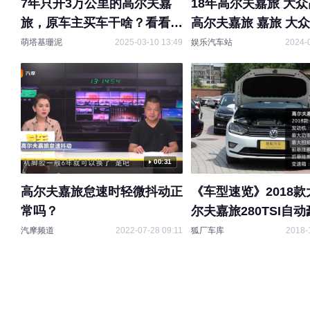
7年只开3万公里的高尔夫嘉
18年高尔夫嘉旅 大众高尔夫
旅，原车主买车干啥？看看值
高尔夫嘉旅 嘉旅 大众途安
多少？
MPV
萌塔基珊泥
2025-03-10 13:49
娱乐汽车站
2024-
00:31
高尔夫嘉旅怠速时轻微抖动正
《车型速览》2018
常吗？
尔夫嘉旅280TSI自
汽摩频道
2022-07-28 09:11
狐厂车库
2018-