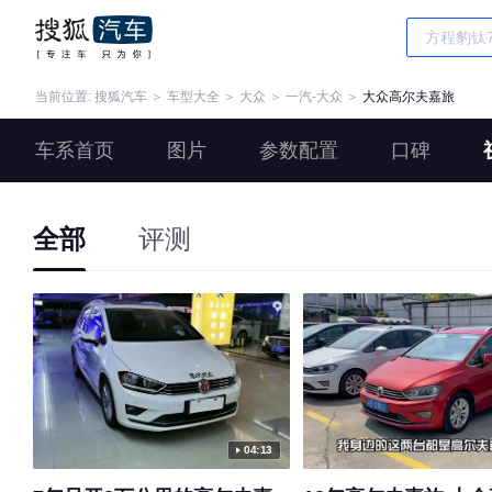
当前位置:
搜狐汽车
＞
车型大全
＞
大众
＞
一汽-大众
＞
大众高尔夫嘉旅
车系首页
图片
参数配置
口碑
全部
评测
04:13