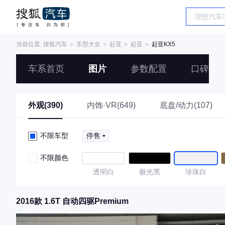
当前位置:
搜狐汽车
＞
车型大全
＞
起亚
＞
起亚
＞
起亚KX5
车系首页
图片
参数配置
口碑
外观(390)
内饰·VR(649)
底盘/动力(107)
不限车型
停售
不限颜色
透明白
极光黑
珍珠白
2016款 1.6T 自动四驱Premium