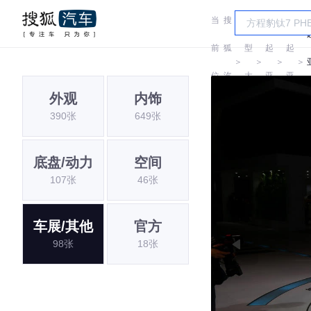
当
搜
车
前
狐
型
起
起
＞
＞
＞
＞
位
汽
大
亚
亚
外观
内饰
置:
车
全
390张
649张
底盘/动力
空间
107张
46张
车展/其他
官方
98张
18张