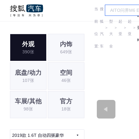
当
搜
车
前
狐
型
起
起
＞
＞
＞
＞
位
汽
大
亚
亚
外观
内饰
置:
车
全
390张
649张
底盘/动力
空间
107张
46张
车展/其他
官方
98张
18张
2019款 1.6T 自动四驱豪华