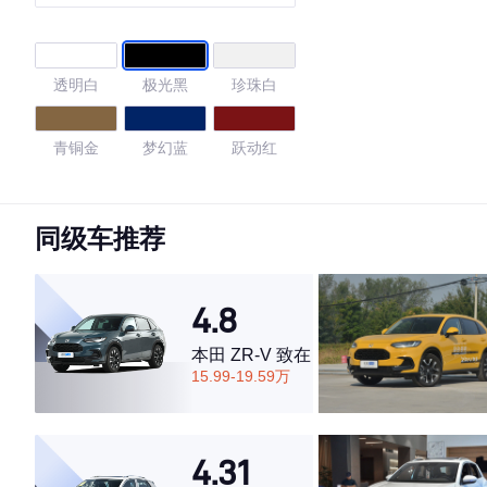
透明白
极光黑
珍珠白
青铜金
梦幻蓝
跃动红
4.68
同级车推荐
·外观表现一般，低于65%同级车
4.8
·内饰表现较为优秀，优于71%同级车
·空间表现较为优秀，优于50%同级车
本田 ZR-V 致在
15.99-19.59万
4.31