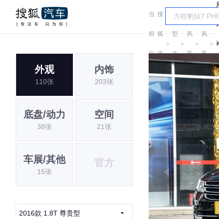
当
搜
车
东
东
前
狐
型
风
风
＞
＞
＞
＞
位
汽
大
风
风
外观
内饰
置:
车
全
神
神
110张
203张
底盘/动力
空间
38张
21张
车展/其他
官方
15张
2016款 1.8T 尊贵型