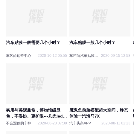
汽车贴膜一般需要几个小时？
汽车贴膜一般几个小时？
车艺尚运营中心
2020-10-12 05:55
车艺尚汽车贴膜连锁
2020-09-15 12:58
实用与美观兼修，博物馆级显
魔鬼鱼前脸搭配超大空间，静态
色，不妥协、更护眼---几光led智
体验一汽海马7X
能台灯开箱简评
不会漂移的车神
2020-08-28 07:39
汽车头条APP
2020-08-11 02:23