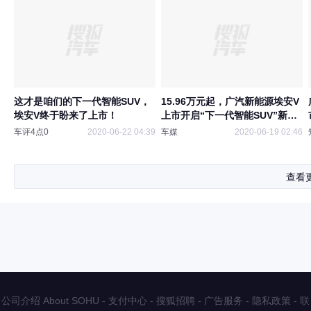
这才是咱们的下一代智能SUV，
15.96万元起，广汽新能源埃安V
埃安V终于盼来了上市！
上市开启“下一代智能SUV”新时
代
车评4点0
2020-06-22 04:39
车媒
2020-06-19 02:46
查看
公司介绍 About SOHU
-
支付中心
-
搜狐招聘
-
广告服务
-
隐私政策
-
联