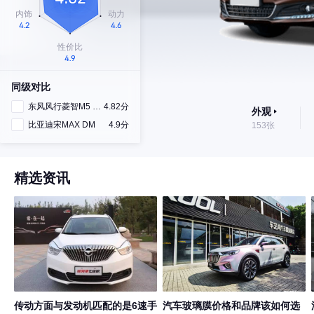
同级对比
东风风行菱智M5 EV
4.82分
外观
比亚迪宋MAX DM
4.9分
153张
精选资讯
传动方面与发动机匹配的是6速手
汽车玻璃膜价格和品牌该如何选