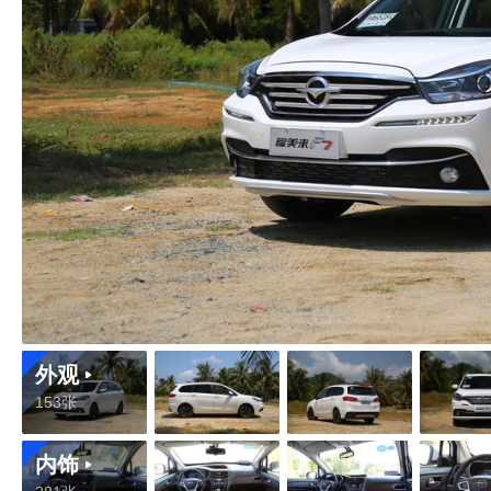
外观
153张
内饰