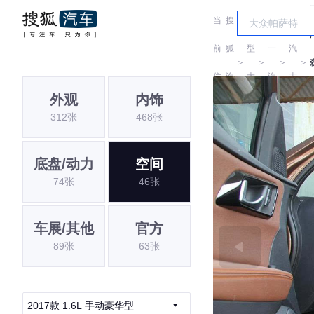
当
搜
车
一
前
狐
型
一
汽
＞
＞
＞
＞
位
汽
大
汽
吉
外观
内饰
置:
车
全
林
312张
468张
底盘/动力
空间
74张
46张
车展/其他
官方
89张
63张
2017款 1.6L 手动豪华型