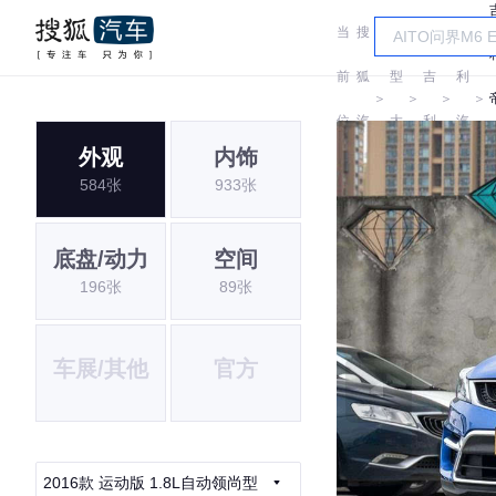
当
搜
车
吉
前
狐
型
吉
利
＞
＞
＞
＞
位
汽
大
利
汽
外观
内饰
置:
车
全
车
584张
933张
底盘/动力
空间
196张
89张
车展/其他
官方
2016款 运动版 1.8L自动领尚型