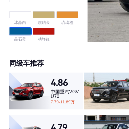
冰晶白
琥珀金
琉璃橙
晶石蓝
动静红
4.76
同级车推荐
4.86
·外观表现较为优秀，优于81%同级车
·内饰表现较为优秀，优于92%同级车
中国重汽VGV
·空间表现一般，低于68%同级车
U70
7.79-11.89万
4.79