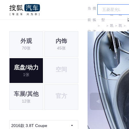
当
搜
车
迈
迈
前
狐
型
＞
＞
凯
＞
凯
＞
位
汽
大
伦
伦
外观
内饰
置:
车
全
70张
45张
底盘/动力
空间
1张
车展/其他
官方
12张
2016款 3.8T Coupe