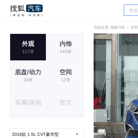
当前位置:
搜狐汽车
＞
车型
外观
内饰
117张
140张
底盘/动力
空间
24张
12张
车展/其他
官方
2018款 1.5L CVT豪华型