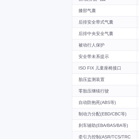
膝部气囊
后排安全带式气囊
后排中央安全气囊
被动行人保护
安全带未系提示
ISO FIX 儿童座椅接口
胎压监测装置
零胎压继续行驶
自动防抱死(ABS等)
制动力分配(EBD/CBC等)
刹车辅助(EBA/BAS/BA等)
牵引力控制(ASR/TCS/TRC