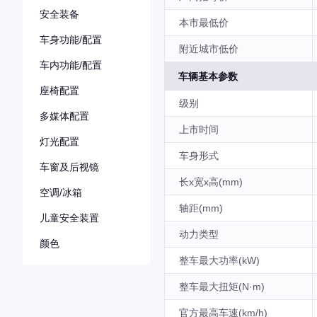
安全装备
本市最低价
车身功能/配置
附近城市低价
车内功能/配置
车辆基本参数
座椅配置
级别
多媒体配置
上市时间
灯光配置
车身形式
车窗及后视镜
长x宽x高(mm)
空调/冰箱
轴距(mm)
儿童安全装置
动力类型
颜色
整车最大功率(kW)
整车最大扭矩(N·m)
官方最高车速(km/h)