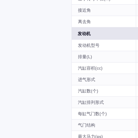
接近角
离去角
发动机
发动机型号
排量(L)
汽缸容积(cc)
进气形式
汽缸数(个)
汽缸排列形式
每缸气门数(个)
气门结构
最大马力(ps)