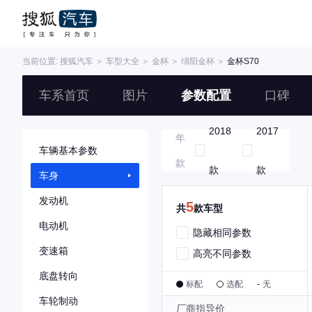
当前位置:
搜狐汽车
＞
车型大全
＞
金杯
＞
绵阳金杯
＞
金杯S70
车系首页
图片
参数配置
口碑
2018
2017
年
车辆基本参数
款
款
款
车身
发动机
5
共
款车型
电动机
隐藏相同参数
变速箱
高亮不同参数
底盘转向
标配
选配
-
无
车轮制动
厂商指导价