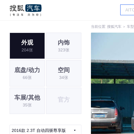
当前位置:
搜狐汽车
＞
车型
外观
内饰
204张
323张
底盘/动力
空间
66张
34张
车展/其他
官方
35张
2016款 2.3T 自动四驱尊享版