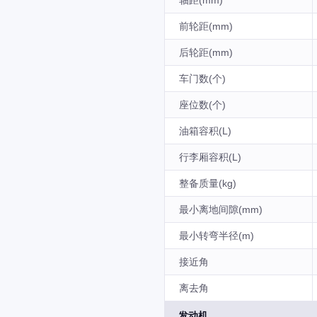
轴距(mm)
前轮距(mm)
后轮距(mm)
车门数(个)
座位数(个)
油箱容积(L)
行李厢容积(L)
整备质量(kg)
最小离地间隙(mm)
最小转弯半径(m)
接近角
离去角
发动机