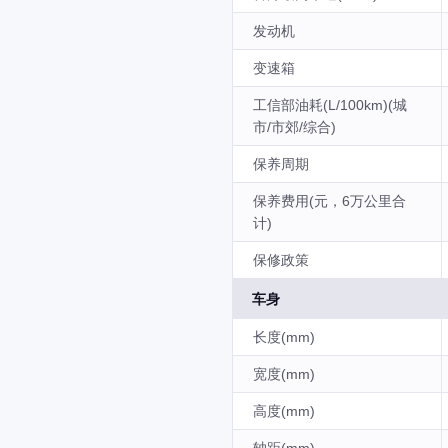
发动机
变速箱
工信部油耗(L/100km)(城
市/市郊/综合)
保养周期
保养费用(元，6万公里合
计)
保修政策
车身
长度(mm)
宽度(mm)
高度(mm)