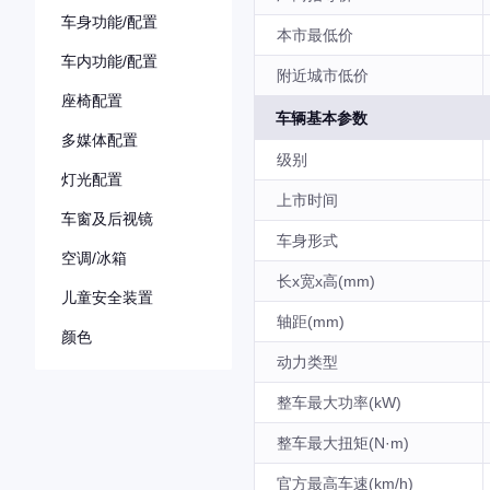
车身功能/配置
本市最低价
车内功能/配置
附近城市低价
座椅配置
车辆基本参数
多媒体配置
级别
灯光配置
上市时间
车窗及后视镜
车身形式
空调/冰箱
长x宽x高(mm)
儿童安全装置
轴距(mm)
颜色
动力类型
整车最大功率(kW)
整车最大扭矩(N·m)
官方最高车速(km/h)