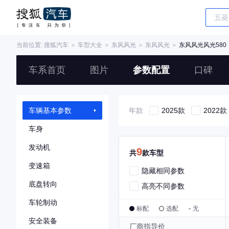
当前位置:
搜狐汽车
＞
车型大全
＞
东风风光
＞
东风风光
＞
东风风光风光580
车系首页
图片
参数配置
口碑
车辆基本参数
年款
2025款
2022款
车身
发动机
9
共
款车型
变速箱
隐藏相同参数
底盘转向
高亮不同参数
车轮制动
标配
选配
-
无
安全装备
厂商指导价