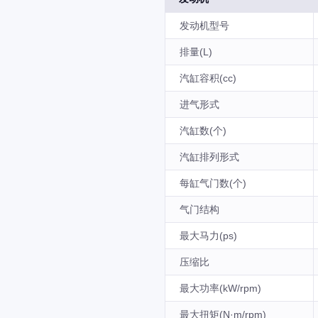
发动机型号
排量(L)
汽缸容积(cc)
进气形式
汽缸数(个)
汽缸排列形式
每缸气门数(个)
气门结构
最大马力(ps)
压缩比
最大功率(kW/rpm)
最大扭矩(N·m/rpm)