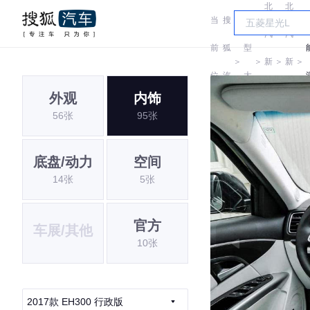
北
北
当
搜
车
汽
汽
前
狐
型
＞
＞
新
＞
新
＞
位
汽
大
能
能
外观
内饰
置:
车
全
56张
95张
源
源
底盘/动力
空间
14张
5张
官方
车展/其他
10张
2017款 EH300 行政版