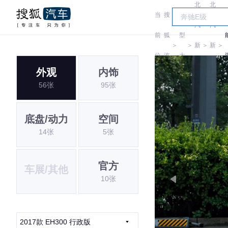
北
北
当
搜
车
汽
汽
前
狐
型
＞
＞
新
＞
新
＞
位
汽
大
能
能
外观
内饰
置:
车
全
56张
95张
源
源
底盘/动力
空间
14张
5张
官方
车展/其他
10张
2017款 EH300 行政版