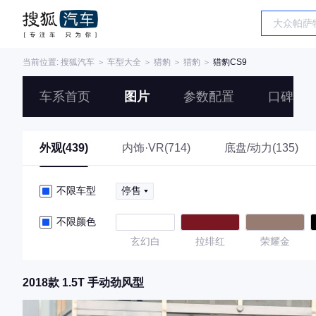
当前位置:
搜狐汽车
＞
车型大全
＞
猎豹
＞
猎豹
＞
猎豹CS9
车系首页
图片
参数配置
口碑
外观(439)
内饰·VR(714)
底盘/动力(135)
不限车型
停售
不限颜色
玄幻白
拉绯红
荣耀金
2018款 1.5T 手动劲风型