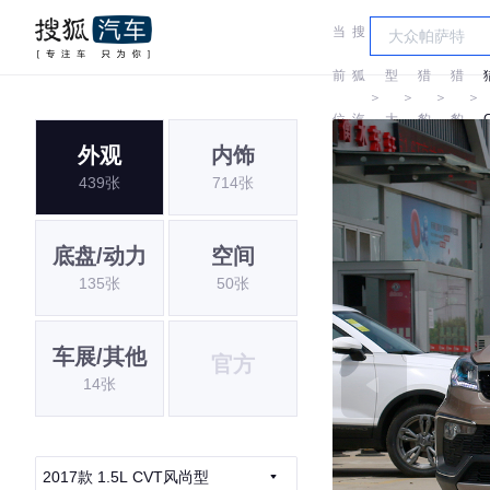
当
搜
车
前
狐
型
猎
猎
＞
＞
＞
＞
位
汽
大
豹
豹
外观
内饰
置:
车
全
439张
714张
底盘/动力
空间
135张
50张
车展/其他
官方
14张
2017款 1.5L CVT风尚型