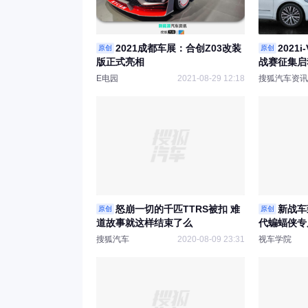
2021成都车展：合创Z03改装
2021
原创
原创
版正式亮相
战赛征集启
E电园
2021-08-29 12:18
搜狐汽车资讯
怒崩一切的千匹TTRS被扣 难
新战车
原创
原创
道故事就这样结束了么
代蝙蝠侠专
搜狐汽车
2020-08-09 23:31
视车学院