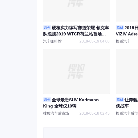
硬核实力续写赛道荣耀 领克车
201
原创
原创
队包揽2019 WTCR荷兰站首场正
VIZIV Ad
赛冠亚军
汽车咖啡馆
2019-05-19 04:08
搜狐汽车
全球最贵SUV Karlmann
让奔驰
原创
原创
King 全球仅10辆
侠战车
搜狐汽车后市场
2018-05-18 02:45
搜狐汽车后市