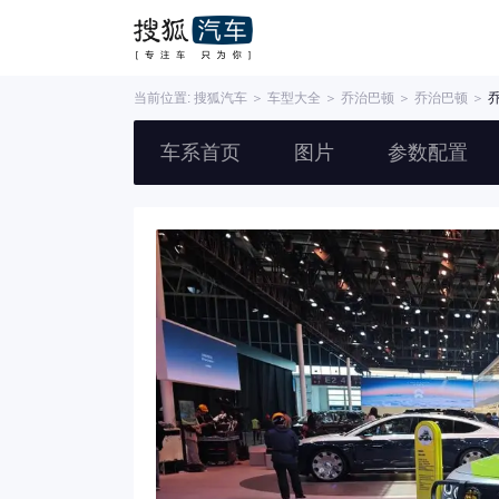
当前位置:
搜狐汽车
＞
车型大全
＞
乔治巴顿
＞
乔治巴顿
＞
车系首页
图片
参数配置