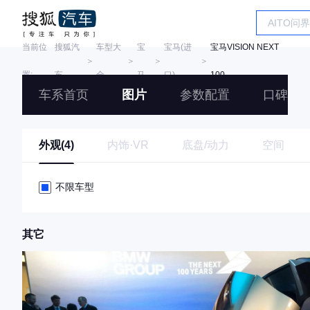
当前位
搜狐汽
车型大
宝
宝马(进
宝马VISION NEXT
＞
＞
＞
＞
置:
车
全
马
口)
100
车系首页
图片
参数配置
口碑
外观(4)
内饰·VR
底盘/动力
空间
不限车型
其它