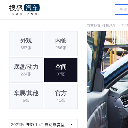
当前位置:
搜狐汽车
＞
车型
外观
内饰
687张
986张
底盘/动力
空间
224张
97张
车展/其他
官方
5张
41张
2021款 PRO 1.4T 自动尊贵型