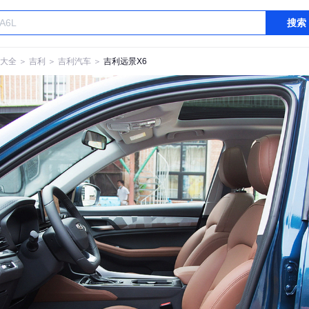
搜索
大全
＞
吉利
＞
吉利汽车
＞
吉利远景X6