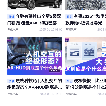
00:18
奔驰有望推出全新S级双
有望2025年秋季
原创
原创
门轿跑 覆盖AMG和迈巴赫品
款奔驰S级谍照曝光
牌
搜狐汽车
2025-01-19 03:01
搜狐汽车
2024-
06:47
硬核科技论 | 人机交互的
硬核快报丨比亚
原创
原创
终极形态？AR-HUD到底是个
猜想 这到底是个什么
什么东西
技？
搜狐汽车
2023-04-12 15:11
搜狐汽车
2023-