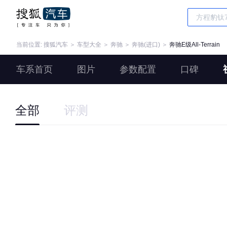
当前位置:
搜狐汽车
＞
车型大全
＞
奔驰
＞
奔驰(进口)
＞
奔驰E级All-Terrain
车系首页
图片
参数配置
口碑
全部
评测