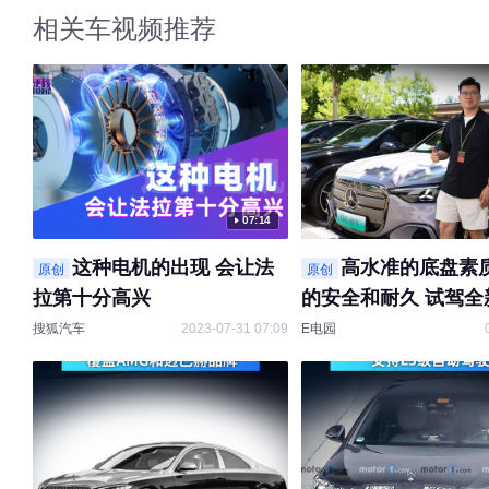
相关车视频推荐
07:14
这种电机的出现 会让法
高水准的底盘素质
原创
原创
拉第十分高兴
的安全和耐久 试驾全
纯电GLC
搜狐汽车
2023-07-31 07:09
E电园