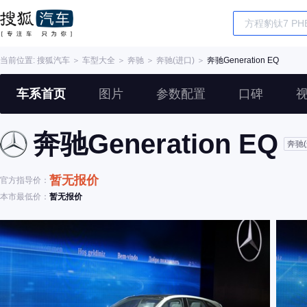
当前位置:
搜狐汽车
＞
车型大全
＞
奔驰
＞
奔驰(进口)
＞
奔驰Generation EQ
车系首页
图片
参数配置
口碑
奔驰Generation EQ
奔驰(
暂无报价
官方指导价：
本市最低价：
暂无报价