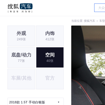
当前位置:
搜狐汽车
＞
车型
外观
内饰
249张
412张
底盘/动力
空间
77张
40张
车展/其他
官方
2018款 1.5T 手动白银版