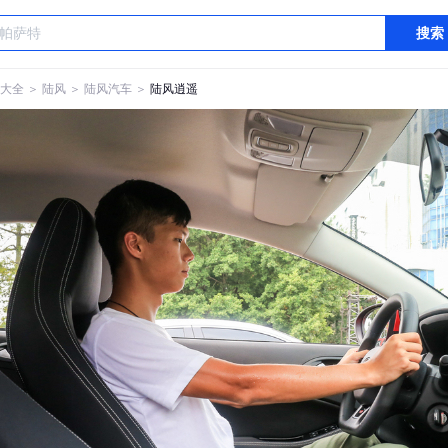
搜索
大全
＞
陆风
＞
陆风汽车
＞
陆风逍遥