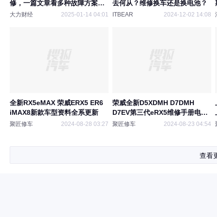
修，一篇文章看多种故障方案集
去何从？维修换车还是换电池？
锦
大力财经
2025-01-14 04:01
ITBEAR
2024-12-02 14:08
全新RX5eMAX 荣威ERX5 ER6
荣威全新D5XDMH D7DMH
iMAX8新款车型资料全系更新
D7EV第三代eRX5维修手册电路
图2024
聚匠修车
2024-08-28 03:27
聚匠修车
2024-08-23 04:54
查看