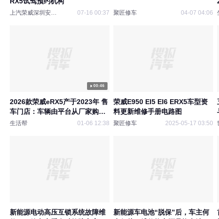
RX5试驾预约机构
上汽荣威深圳安智店
07-16 00:37
聚匠修车
04-07 04:06
00:46
2026款荣威eRX5产于2023年 售
荣威E950 EI5 EI6 ERX5车型资
车门店：车辆由平台从厂家购买
料更新维修手册电路图
如有虚假“花生好车”也被欺骗
生活帮
01-06 12:38
聚匠修车
2025-05-17 03:50
新能源电动高压互锁系统故障维
新能源车电池“脱保”后，车主何