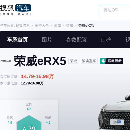
当前位置:
搜狐汽车
＞
车型大全
＞
荣威
＞
荣威
＞
荣威eRX5
车系首页
图片
参数配置
口碑
荣威eRX5
荣威
紧凑型车
14.79-16.98万
官方指导价：
本市最低价：
12.79-16.98万