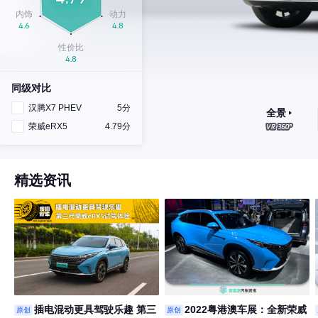
同级对比
汉腾X7 PHEV
5分
全景
荣威eRX5
4.79分
精选资讯
插电混动更具驾驶乐趣 第三
2022粤港澳车展：全新荣威
原创
原创