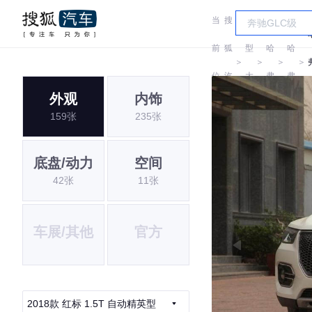
当
搜
车
前
狐
型
哈
哈
＞
＞
＞
＞
位
汽
大
弗
弗
外观
内饰
置:
车
全
159张
235张
底盘/动力
空间
42张
11张
车展/其他
官方
2018款 红标 1.5T 自动精英型