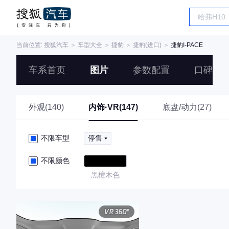
当前位置:
搜狐汽车
＞
车型大全
＞
捷豹
＞
捷豹(进口)
＞
捷豹I-PACE
车系首页
图片
参数配置
口碑
外观(140)
内饰·VR(147)
底盘/动力(27)
不限车型
停售
不限颜色
黑檀木色